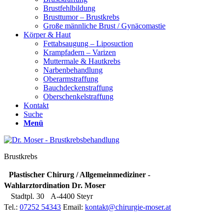
Brustfehlbildung
Brusttumor – Brustkrebs
Große männliche Brust / Gynäcomastie
Körper & Haut
Fettabsaugung – Liposuction
Krampfadern – Varizen
Muttermale & Hautkrebs
Narbenbehandlung
Oberarmstraffung
Bauchdeckenstraffung
Oberschenkelstraffung
Kontakt
Suche
Menü
Brustkrebs
Plastischer Chirurg / Allgemeinmediziner -
Wahlarztordination Dr. Moser
Stadtpl. 30
A-4400 Steyr
Tel.:
07252 54343
Email:
kontakt@chirurgie-moser.at