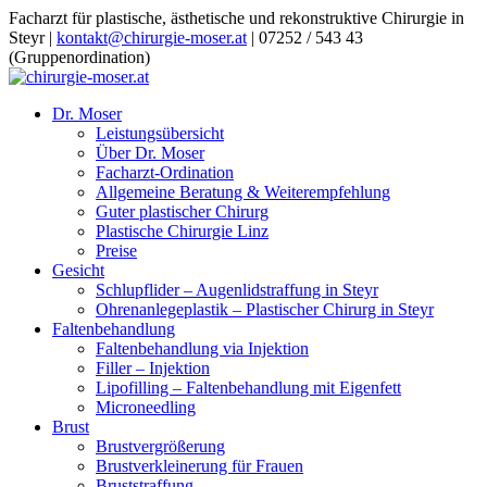
Facharzt für plastische, ästhetische und rekonstruktive Chirurgie in
Steyr |
kontakt@chirurgie-moser.at
| 07252 / 543 43
(Gruppenordination)
Dr. Moser
Leistungsübersicht
Über Dr. Moser
Facharzt-Ordination
Allgemeine Beratung & Weiterempfehlung
Guter plastischer Chirurg
Plastische Chirurgie Linz
Preise
Gesicht
Schlupflider – Augenlidstraffung in Steyr
Ohrenanlegeplastik – Plastischer Chirurg in Steyr
Faltenbehandlung
Faltenbehandlung via Injektion
Filler – Injektion
Lipofilling – Faltenbehandlung mit Eigenfett
Microneedling
Brust
Brustvergrößerung
Brustverkleinerung für Frauen
Bruststraffung