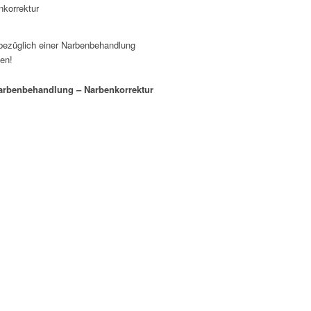
 bezüglich einer Narbenbehandlung
gen!
arbenbehandlung – Narbenkorrektur
t bei Dr. Moser anfragen!
. Moser bezüglich einer
nbehandlung anfragen.