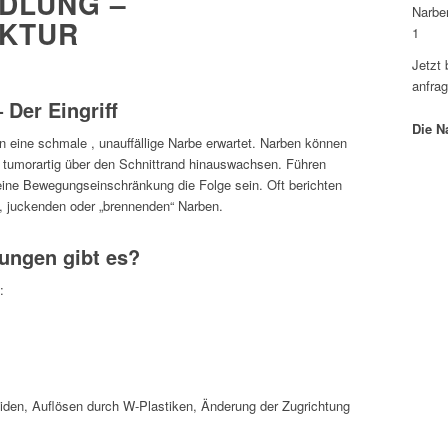
DLUNG –
KTUR
1
Jetzt
anfra
Der Eingriff
Die N
n eine schmale , unauffällige Narbe erwartet. Narben können
Jetz
h tumorartig über den Schnittrand hinauswachsen. Führen
ine Bewegungseinschränkung die Folge sein. Oft berichten
Bei Dr
, juckenden oder „brennenden“ Narben.
Narbe
ungen gibt es?
:
den, Auflösen durch W-Plastiken, Änderung der Zugrichtung